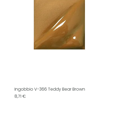
Ingobbio V-366 Teddy Bear Brown
Prezzo
8,71 €