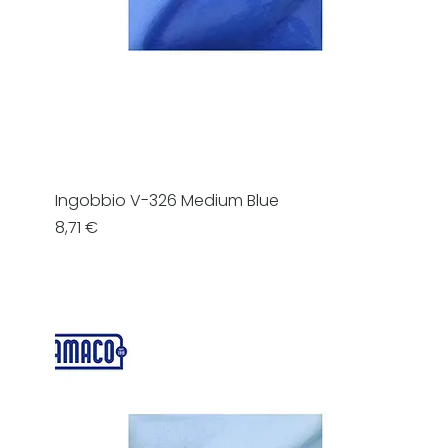
Ingobbio V-326 Medium Blue
Prezzo
8,71 €