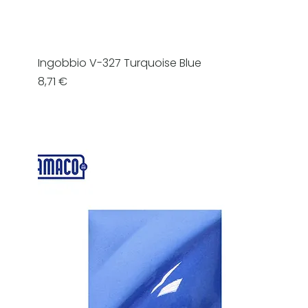
Ingobbio V-327 Turquoise Blue
Prezzo
8,71 €