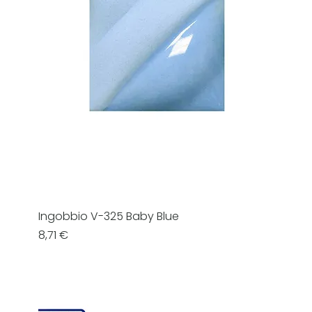
Ingobbio V-325 Baby Blue
Prezzo
8,71 €