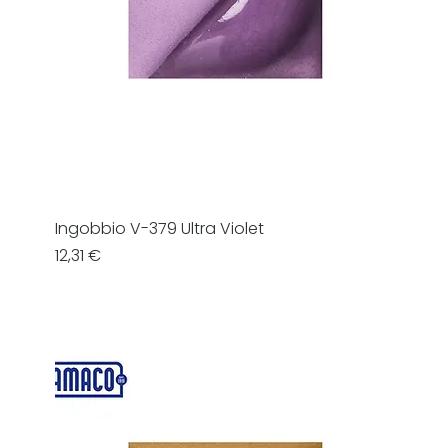
Ingobbio V-379 Ultra Violet
Prezzo
12,31 €