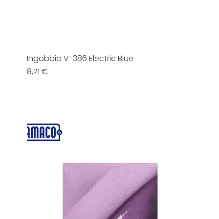
Ingobbio V-386 Electric Blue
Prezzo
8,71 €