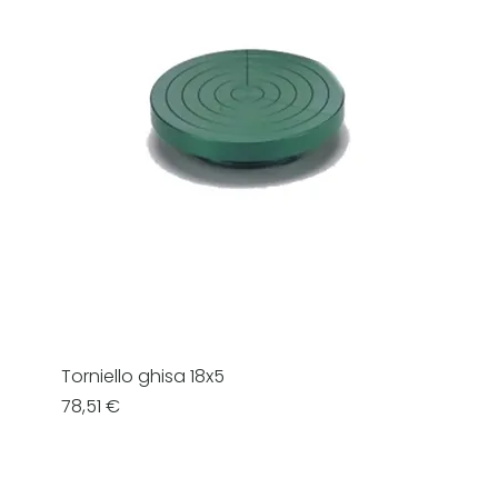
Torniello ghisa 18x5
Prezzo
78,51 €