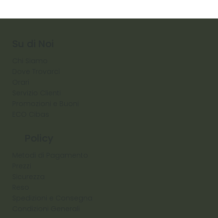
Su di Noi
Chi Siamo
Dove Trovarci
Orari
Servizio Clienti
Promozioni e Buoni
ECO Cibas
Policy
Metodi di Pagamento
Prezzi
Sicurezza
Reso
Spedizioni e Consegna
Condizioni Generali