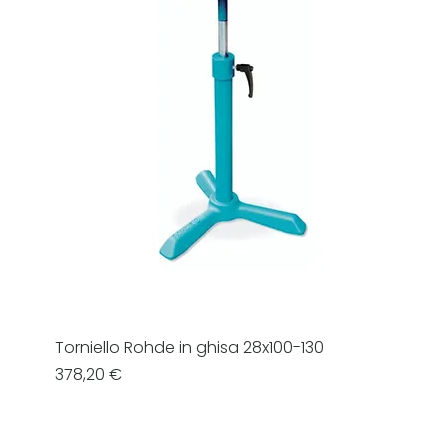
Torniello Rohde in ghisa 28x100-130
Prezzo
378,20 €