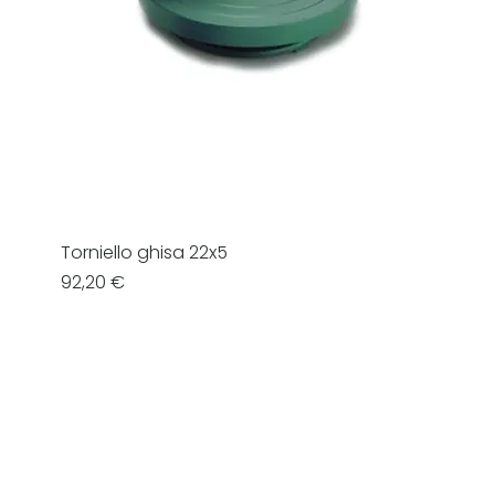
Torniello ghisa 22x5
Prezzo
92,20 €