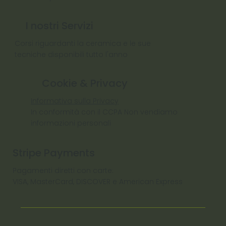
I nostri Servizi
Corsi riguardanti la ceramica e le sue
tecniche disponibili tutto l'anno
Cookie & Privacy
Informativa sulla Privacy
In conformità con il CCPA Non vendiamo
informazioni personali
Stripe Payments
Pagamenti diretti con carte:
VISA, MasterCard, DISCOVER e American Express