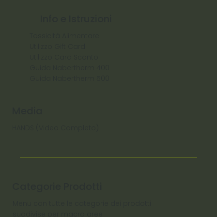
Info e Istruzioni
Tossicità Alimentare
Utilizzo Gift Card
Utilizzo Card Sconto
Guida Nabertherm 400
Guida Nabertherm 500
Media
HANDS (Video Completo)
Categorie Prodotti
Menu con tutte le categorie dei prodotti
suddivise per macro aree