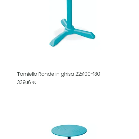
Torniello Rohde in ghisa 22x100-130
Prezzo
339,16 €