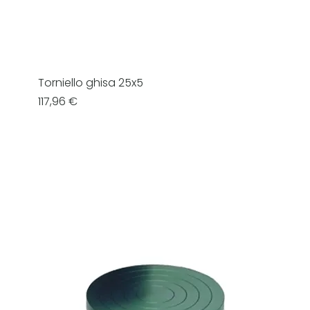
Torniello ghisa 25x5
Prezzo
117,96 €