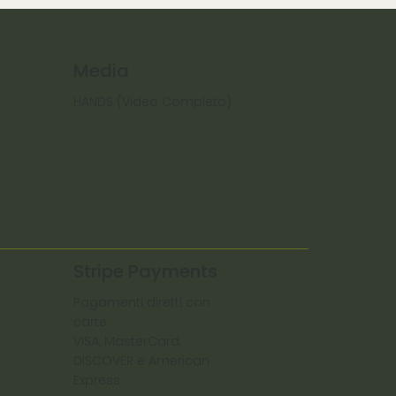
Media
HANDS (Video Completo)
Stripe Payments
Pagamenti diretti con
carte:
VISA, MasterCard,
DISCOVER e American
Express