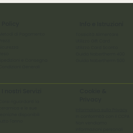
Policy
Info e Istruzioni
Metodi di Pagamento
Tossicità Alimentare
Prezzi
Utilizzo Gift Card
Sicurezza
Utilizzo Card Sconto
Reso
Guida Nabertherm 400
Spedizioni e Consegna
Guida Nabertherm 500
Condizioni Generali
I nostri Servizi
Cookie &
Privacy
Corsi riguardanti la
ceramica e le sue
Informativa sulla Privacy
tecniche disponibili
In conformità con il CCPA
tutto l'anno
Non vendiamo
informazioni personali