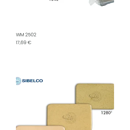
WM 2502
Prezzo
17,69 €