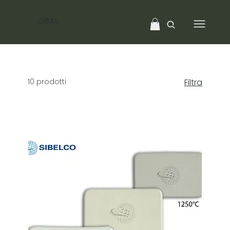
CIBAS
10 prodotti
Filtra