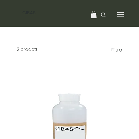
CIBAS
2 prodotti
Filtra