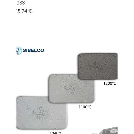
933
Prezzo
15,74 €