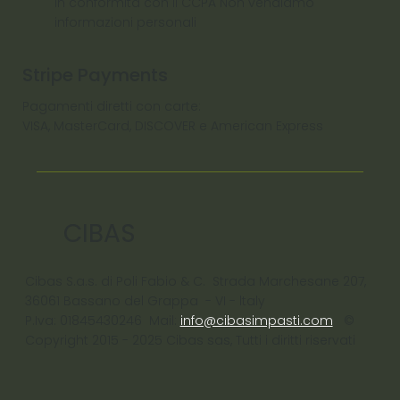
In conformità con il CCPA Non vendiamo
informazioni personali
Stripe Payments
Pagamenti diretti con carte:
VISA, MasterCard, DISCOVER e American Express
CIBAS
Cibas S.a.s. di Poli Fabio & C. Strada Marchesane 207,
36061 Bassano del Grappa - VI - ltaly
P.Iva: 01845430246 Mail:
info@cibasimpasti.com
©
Copyright 2015 - 2025 Cibas sas, Tutti i diritti riservati