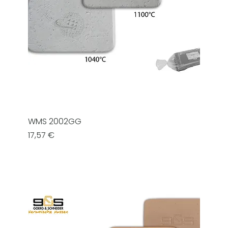
WMS 2002GG
Prezzo
17,57 €