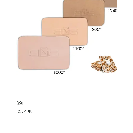
391
Prezzo
15,74 €