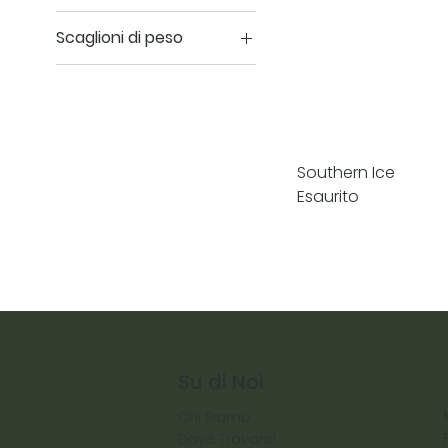
Scaglioni di peso
10 kg
100 kg
Southern Ice
Esaurito
Su di Noi
Chi Siamo
Dove Trovarci