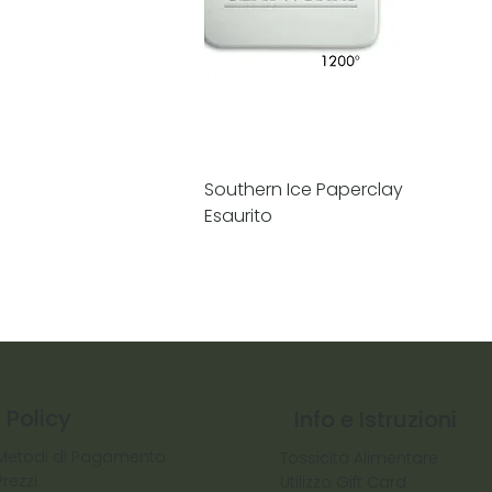
Southern Ice Paperclay
Esaurito
Policy
Info e Istruzioni
Metodi di Pagamento
Tossicità Alimentare
Prezzi
Utilizzo Gift Card