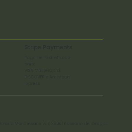
Stripe Payments
Pagamenti diretti con
carte:
VISA, MasterCard,
DISCOVER e American
Express
 C. Strada Marchesane 207, 36061 Bassano del Grappa