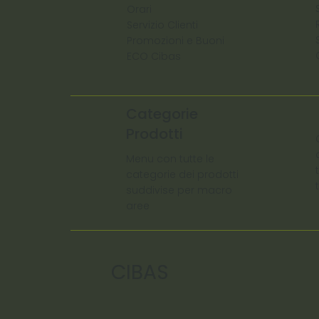
Orari
Servizio Clienti
Promozioni e Buoni
ECO Cibas
Categorie
Prodotti
Menu con tutte le
categorie dei prodotti
suddivise per macro
aree
CIBAS