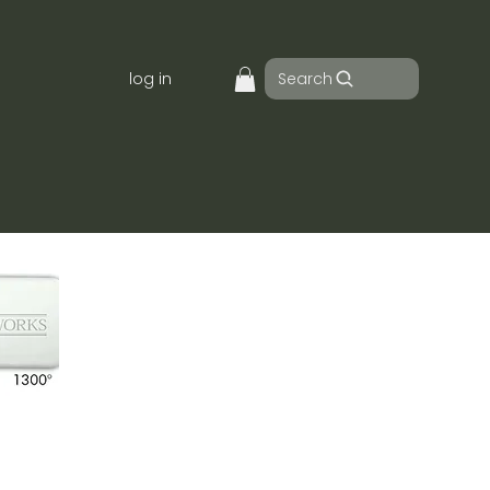
Search
log in