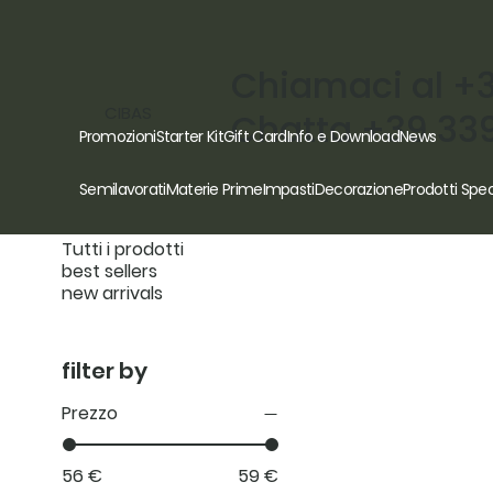
Chiamaci al +
CIBAS
Chatta +39 33
Promozioni
Starter Kit
Gift Card
Info e Download
News
browse by
Semilavorati
Materie Prime
Impasti
Decorazione
Prodotti Spec
Tutti i prodotti
best sellers
new arrivals
filter by
Prezzo
56 €
59 €