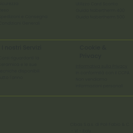
Sicurezza
Utilizzo Card Sconto
Reso
Guida Nabertherm 400
Spedizioni e Consegna
Guida Nabertherm 500
Condizioni Generali
I nostri Servizi
Cookie &
Privacy
Corsi riguardanti la
ceramica e le sue
Informativa sulla Privacy
tecniche disponibili
In conformità con il CCPA
tutto l'anno
Non vendiamo
informazioni personali
Cibas S.a.s. di Poli Fabio &
- VI - ltaly