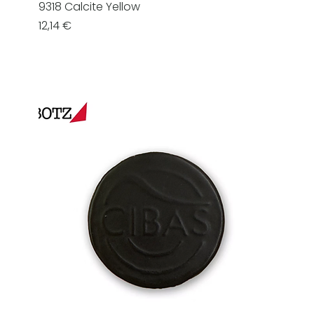
9318 Calcite Yellow
Prezzo
12,14 €