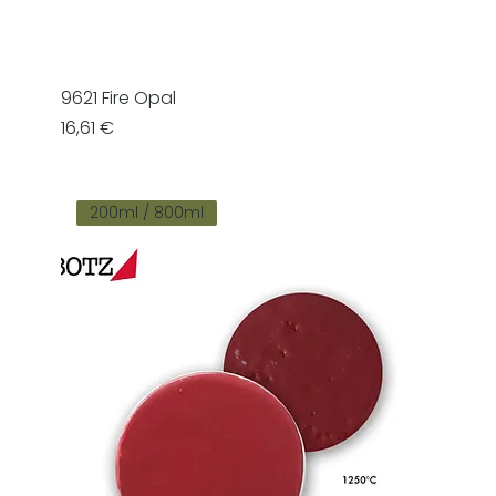
9621 Fire Opal
Prezzo
16,61 €
200ml / 800ml