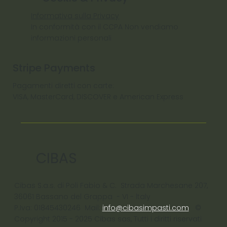
Informativa sulla Privacy
In conformità con il CCPA Non vendiamo
informazioni personali
Stripe Payments
Pagamenti diretti con carte:
VISA, MasterCard, DISCOVER e American Express
CIBAS
Cibas S.a.s. di Poli Fabio & C. Strada Marchesane 207,
36061 Bassano del Grappa - VI - ltaly
P.Iva: 01845430246 Mail:
info@cibasimpasti.com
©
Copyright 2015 - 2025 Cibas sas, Tutti i diritti riservati