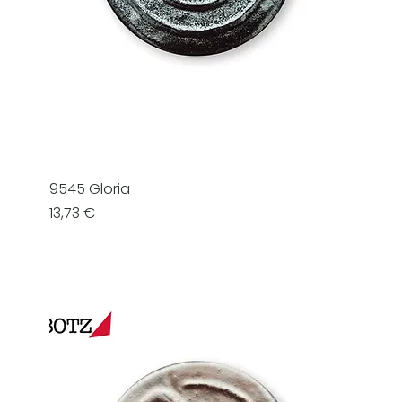
9545 Gloria
Prezzo
13,73 €