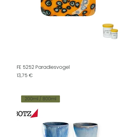
FE 5252 Paradiesvogel
Prezzo
13,75 €
200ml / 800ml