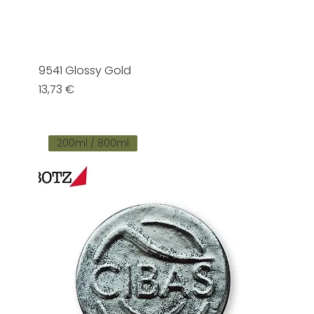
9541 Glossy Gold
Prezzo
13,73 €
200ml / 800ml