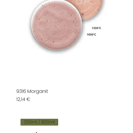
9316 Morganit
Prezzo
12,14 €
200ml / 800ml