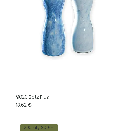
9020 Botz Plus
Prezzo
13,62 €
200ml / 800ml