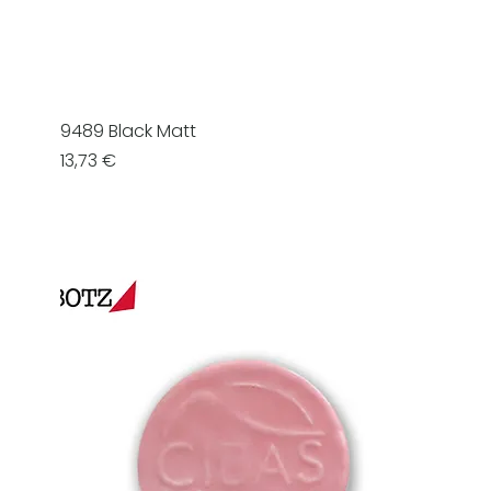
9489 Black Matt
Prezzo
13,73 €