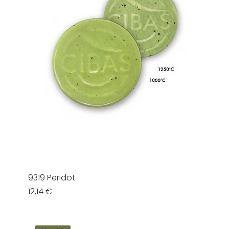
9319 Peridot
Prezzo
12,14 €