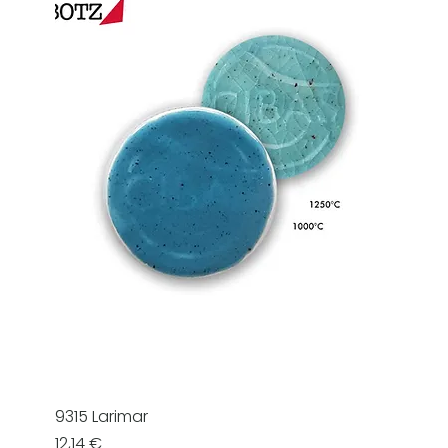
9315 Larimar
Prezzo
12,14 €