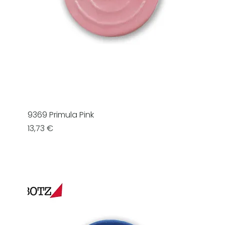
9369 Primula Pink
Prezzo
13,73 €