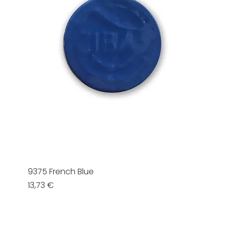
9375 French Blue
Prezzo
13,73 €