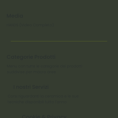
Media
HANDS (Video Completo)
Categorie Prodotti
Menu con tutte le categorie dei prodotti
suddivise per macro aree
I nostri Servizi
Corsi riguardanti la ceramica e le sue
tecniche disponibili tutto l'anno
Cookie & Privacy