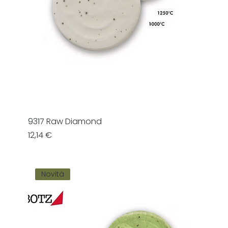
9317 Raw Diamond
Prezzo
12,14 €
Novità