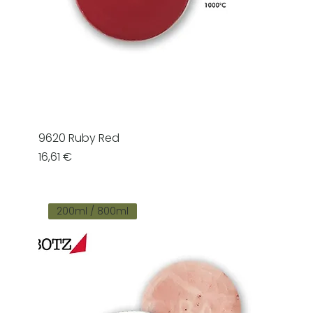
9620 Ruby Red
Prezzo
16,61 €
200ml / 800ml