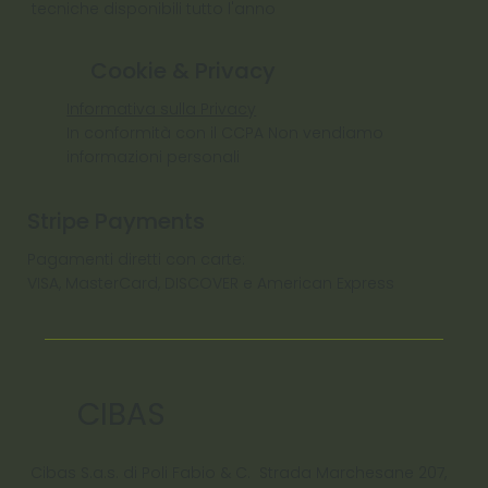
tecniche disponibili tutto l'anno
Cookie & Privacy
Informativa sulla Privacy
In conformità con il CCPA Non vendiamo
informazioni personali
Stripe Payments
Pagamenti diretti con carte:
VISA, MasterCard, DISCOVER e American Express
CIBAS
Cibas S.a.s. di Poli Fabio & C. Strada Marchesane 207,