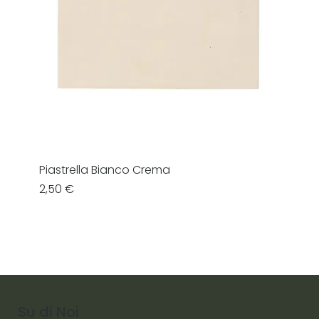
Piastrella Bianco Crema
Prezzo
2,50 €
Su di Noi