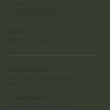
Utilizzo Card Sconto
Guida Nabertherm 400
Guida Nabertherm 500
Media
HANDS (Video Completo)
Categorie Prodotti
Menu con tutte le categorie dei prodotti
suddivise per macro aree
I nostri Servizi
Corsi riguardanti la ceramica e le sue