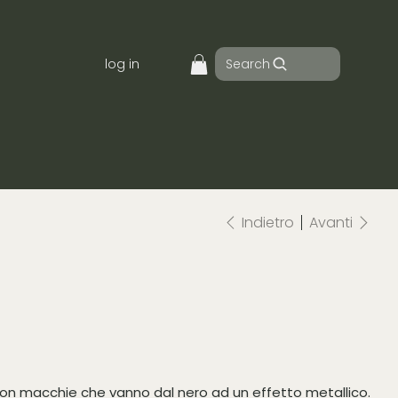
Search
log in
Indietro
Avanti
con macchie che vanno dal nero ad un effetto metallico.