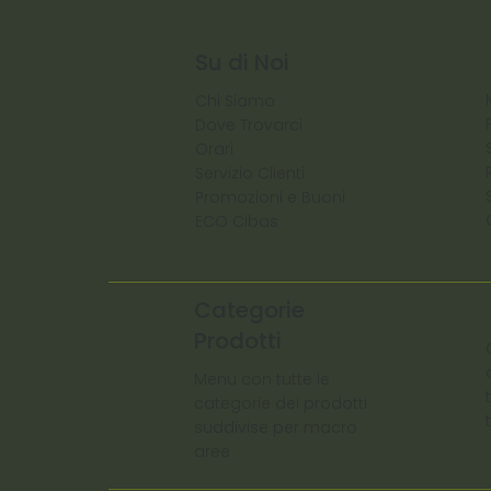
Su di Noi
Chi Siamo
Dove Trovarci
Orari
Servizio Clienti
Promozioni e Buoni
ECO Cibas
Categorie
Prodotti
Menu con tutte le
categorie dei prodotti
suddivise per macro
aree