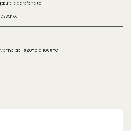
ugatura approfondita
essario.
e vanno da
1020°C
a
1080°C