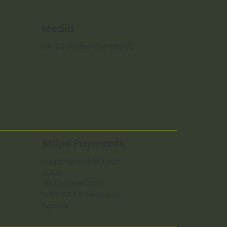
Media
HANDS (Video Completo)
Stripe Payments
Pagamenti diretti con
carte:
VISA, MasterCard,
DISCOVER e American
Express