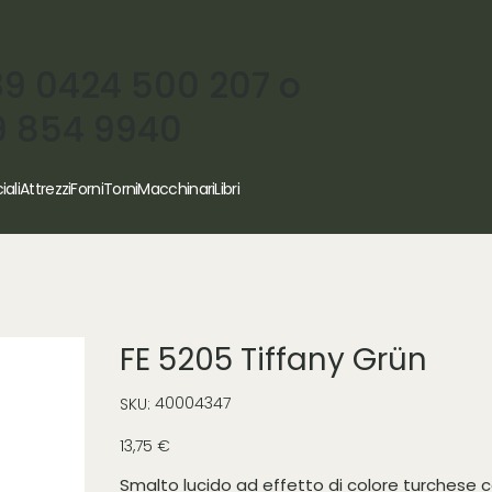
39 0424 500 207 o
9 854 9940
iali
Attrezzi
Forni
Torni
Macchinari
Libri
FE 5205 Tiffany Grün
SKU
40004347
SKU:
40004347
Prezzo
13,75 €
Smalto lucido ad effetto di colore turchese 