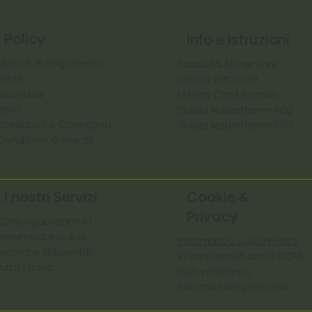
Policy
Info e Istruzioni
Metodi di Pagamento
Tossicità Alimentare
Prezzi
Utilizzo Gift Card
Sicurezza
Utilizzo Card Sconto
Reso
Guida Nabertherm 400
Spedizioni e Consegna
Guida Nabertherm 500
Condizioni Generali
I nostri Servizi
Cookie &
Privacy
Corsi riguardanti la
ceramica e le sue
Informativa sulla Privacy
tecniche disponibili
In conformità con il CCPA
tutto l'anno
Non vendiamo
informazioni personali