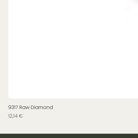
9317 Raw Diamond
Prezzo
12,14 €