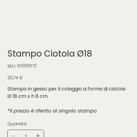
Stampo Ciotola Ø18
SKU
50001572
SKU:
50001572
Prezzo
20,74 €
Stampo in gesso per il colaggio a forma di ciotola
Ø 18 cm x h 8 cm
*il prezzo è riferito al singolo stampo
Quantità