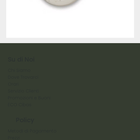
9317
257
Raw
Diamond
Su di Noi
Chi Siamo
Dove Trovarci
Orari
Servizio Clienti
Promozioni e Buoni
ECO Cibas
Policy
Metodi di Pagamento
Prezzi