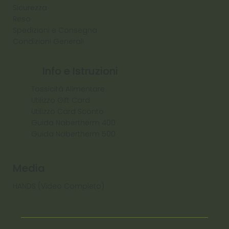
Sicurezza
Reso
Spedizioni e Consegna
Condizioni Generali
Info e Istruzioni
Tossicità Alimentare
Utilizzo Gift Card
Utilizzo Card Sconto
Guida Nabertherm 400
Guida Nabertherm 500
Media
HANDS (Video Completo)